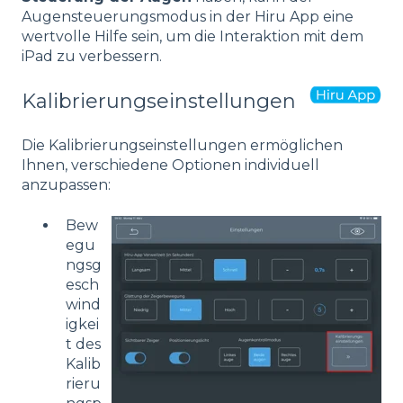
Augensteuerungsmodus in der Hiru App eine
wertvolle Hilfe sein, um die Interaktion mit dem
iPad zu verbessern.
Kalibrierungseinstellungen
Die Kalibrierungseinstellungen ermöglichen
Ihnen, verschiedene Optionen individuell
anzupassen:
Bew
egu
ngsg
esch
wind
igkei
t des
Kalib
rieru