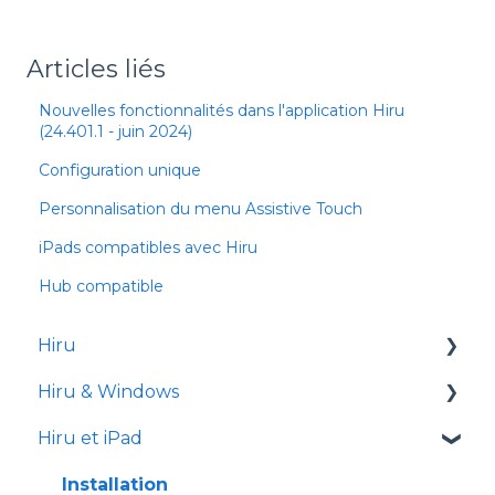
Articles liés
Nouvelles fonctionnalités dans l'application Hiru
(24.401.1 - juin 2024)
Configuration unique
Personnalisation du menu Assistive Touch
iPads compatibles avec Hiru
Hub compatible
Hiru
Hiru & Windows
Notes de version
Hiru et iPad
Easy Click
Systray
Installation