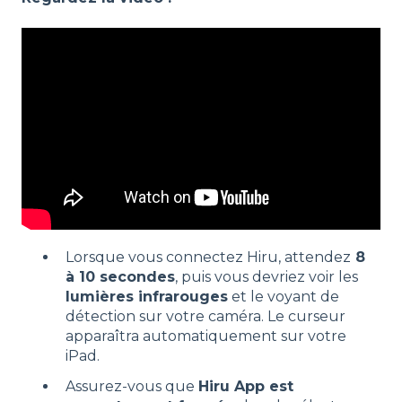
Lorsque vous connectez Hiru, attendez
8
à 10 secondes
, puis vous devriez voir les
lumières infrarouges
et le voyant de
détection sur votre caméra. Le curseur
apparaîtra automatiquement sur votre
iPad.
Assurez-vous que
Hiru App est