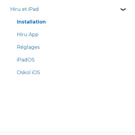
Hiru et iPad
Easy Click
Systray
Installation
Hiru App
Réglages
iPadOS
Oskol iOS