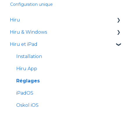
Configuration unique
Hiru
Hiru & Windows
Notes de version
Hiru et iPad
Easy Click
Systray
Installation
Hiru App
Réglages
iPadOS
Oskol iOS