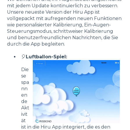
mit jedem Update kontinuierlich zu verbessern.
Unsere neueste Version der Hiru App ist
vollgepackt mit aufregenden neuen Funktionen
wie personalisierter Kalibrierung, Ein-Augen-
Steuerungsmodus, schrittweiser Kalibrierung
und benutzerfreundlichen Nachrichten, die Sie
durch die App begleiten.
🎈
Luftballon-Spiel:
Die
se
spa
nn
en
de
Akt
ivit
ät
ist in die Hiru App integriert, die es den