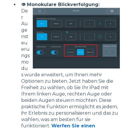
👁️
Monokulare Blickverfolgung:
De
r
Au
ge
nst
eu
eru
ngs
mo
du
s wurde erweitert, um Ihnen mehr
Optionen zu bieten. Jetzt haben Sie die
Freiheit zu wählen, ob Sie Ihr iPad mit
Ihrem linken Auge, rechten Auge oder
beiden Augen steuern möchten. Diese
praktische Funktion ermöglicht es jedem,
ihr Erlebnis zu personalisieren und das zu
wählen, was am besten für sie
funktioniert.
Werfen Sie einen